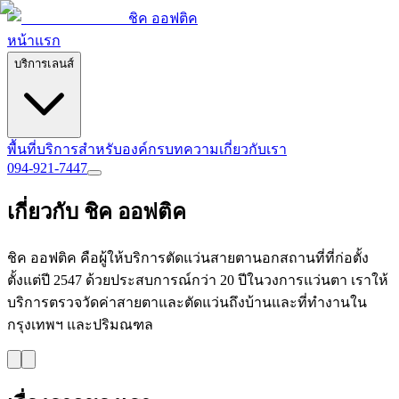
ชิค ออฟติค
หน้าแรก
บริการเลนส์
พื้นที่บริการ
สำหรับองค์กร
บทความ
เกี่ยวกับเรา
094-921-7447
เกี่ยวกับ ชิค ออฟติค
ชิค ออฟติค คือผู้ให้บริการตัดแว่นสายตานอกสถานที่ที่ก่อตั้ง
ตั้งแต่ปี 2547 ด้วยประสบการณ์กว่า 20 ปีในวงการแว่นตา เราให้
บริการตรวจวัดค่าสายตาและตัดแว่นถึงบ้านและที่ทำงานใน
กรุงเทพฯ และปริมณฑล