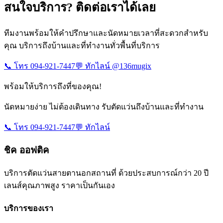
สนใจบริการ? ติดต่อเราได้เลย
ทีมงานพร้อมให้คำปรึกษาและนัดหมายเวลาที่สะดวกสำหรับ
คุณ บริการถึงบ้านและที่ทำงานทั่วพื้นที่บริการ
📞 โทร 094-921-7447
💬 ทักไลน์ @136mugix
พร้อมให้บริการถึงที่ของคุณ!
นัดหมายง่าย ไม่ต้องเดินทาง รับตัดแว่นถึงบ้านและที่ทำงาน
📞 โทร 094-921-7447
💬 ทักไลน์
ชิค ออฟติค
บริการตัดแว่นสายตานอกสถานที่ ด้วยประสบการณ์กว่า 20 ปี
เลนส์คุณภาพสูง ราคาเป็นกันเอง
บริการของเรา