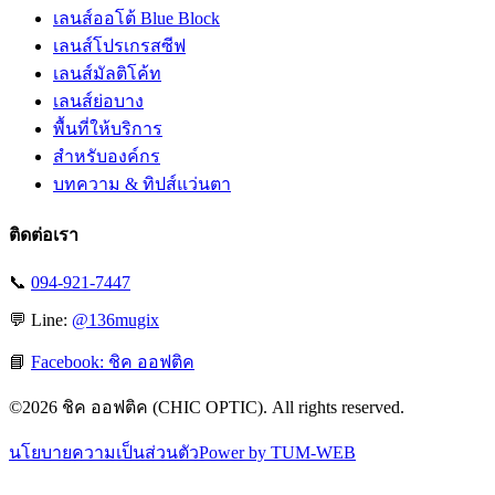
เลนส์ออโต้ Blue Block
เลนส์โปรเกรสซีฟ
เลนส์มัลติโค้ท
เลนส์ย่อบาง
พื้นที่ให้บริการ
สำหรับองค์กร
บทความ & ทิปส์แว่นตา
ติดต่อเรา
📞
094-921-7447
💬 Line:
@136mugix
📘
Facebook: ชิค ออฟติค
©
2026
ชิค ออฟติค (CHIC OPTIC). All rights reserved.
นโยบายความเป็นส่วนตัว
Power by TUM-WEB